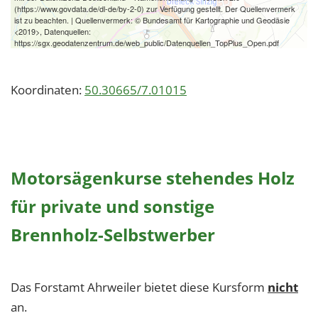
(https://www.govdata.de/dl-de/by-2-0) zur Verfügung gestellt. Der Quellenvermerk
ist zu beachten. | Quellenvermerk: © Bundesamt für Kartographie und Geodäsie
<2019>, Datenquellen:
https://sgx.geodatenzentrum.de/web_public/Datenquellen_TopPlus_Open.pdf
Koordinaten:
50.30665/7.01015
Motorsägenkurse stehendes Holz
für private und sonstige
Brennholz-Selbstwerber
Das Forstamt Ahrweiler bietet diese Kursform
nicht
an.