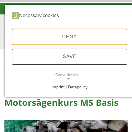
-A
A
A+
Necessary cookies
DENY
SAVE
...
STARTSEITE
MOTORSÄGENKURS MS
Show details
BASIS
Imprint | Datapolicy
NECESSARY COOKIES
Motorsägenkurs MS Basis