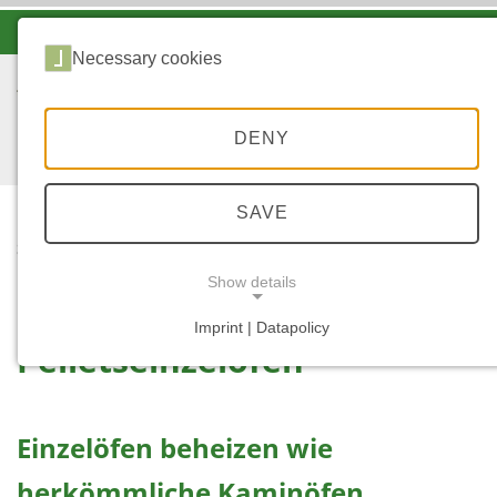
-A
A
A+
Necessary cookies
DENY
SAVE
...
STARTSEITE
PELLETSEINZELOFEN
Show details
Imprint | Datapolicy
Pelletseinzelofen
NECESSARY COOKIES
Einzelöfen beheizen wie
herkömmliche Kaminöfen