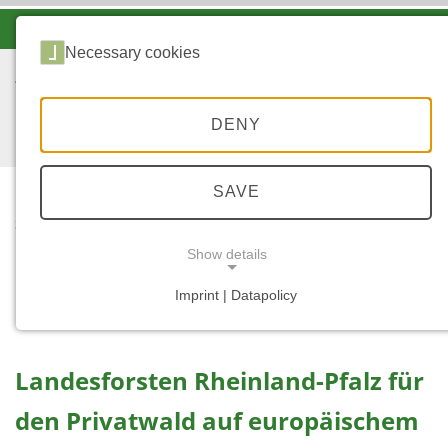
-A
A
A+
Necessary cookies
DENY
SAVE
START
REGIOWOOD
Show details
Regiowood
Imprint | Datapolicy
NECESSARY COOKIES
Landesforsten Rheinland-Pfalz für
den Privatwald auf europäischem