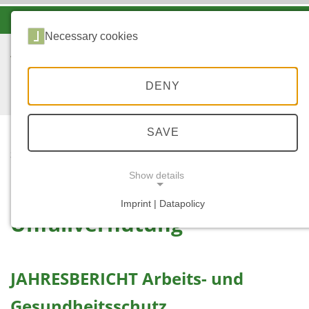
-A
A
A+
Necessary cookies
DENY
SAVE
...
START
UNFALLVERHÜTUNG
Show details
Imprint | Datapolicy
Unfallverhütung
NECESSARY COOKIES
JAHRESBERICHT Arbeits- und
Gesundheitsschutz