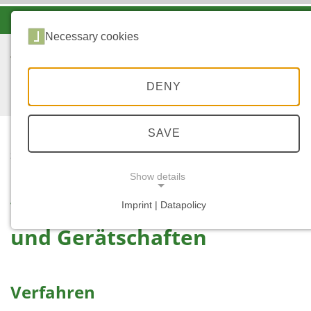
-A
A
A+
Necessary cookies
DENY
SAVE
...
START
VERKÄUFE
Show details
Verkauf von Maschinen
Imprint | Datapolicy
NECESSARY COOKIES
und Gerätschaften
Verfahren