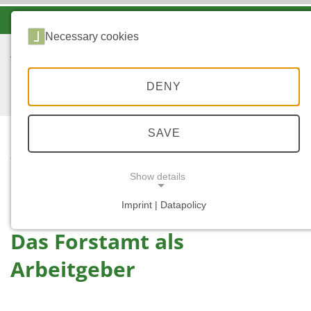
-A
A
A+
Necessary cookies
DENY
SAVE
...
START
DAS FORSTAMT ALS
Show details
ARBEITGEBER
Imprint | Datapolicy
NECESSARY COOKIES
Das Forstamt als
Arbeitgeber