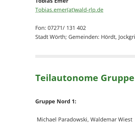
Tobias Emer
Tobias.emer(at)wald-rlp.de
Fon: 07271/ 131 402
Stadt Wörth; Gemeinden: Hördt, Jock
Teilautonome Gruppe
Gruppe Nord 1:
Michael Paradowski, Waldemar Wiest