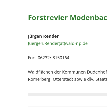
Forstrevier Modenba
Jürgen Render
Juergen.Render(at)wald-rlp.de
Fon: 06232/ 8150164
Waldflächen der Kommunen Dudenhofen
Römerberg, Otterstadt sowie div. Staat