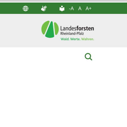
-A
A
A+