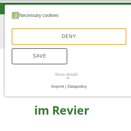
LANDESFORSTEN VOR ORT
Necessary cookies
DENY
SAVE
Show details
...
START
IM REVIER
Imprint | Datapolicy
NECESSARY COOKIES
im Revier