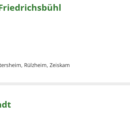
Friedrichsbühl
tersheim, Rülzheim, Zeiskam
adt