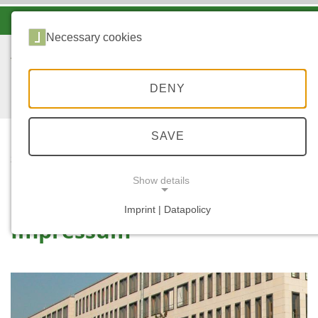
-A
A
A+
Necessary cookies
DENY
SAVE
...
START
IMPRESSUM
Show details
Imprint | Datapolicy
Impressum
NECESSARY COOKIES