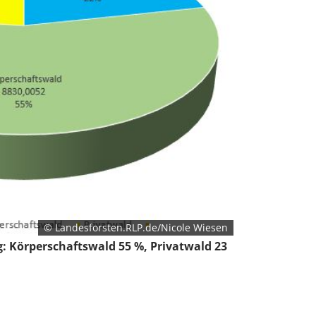
© Landesforsten.RLP.de/Nicole Wiesen
g: Körperschaftswald 55 %, Privatwald 23