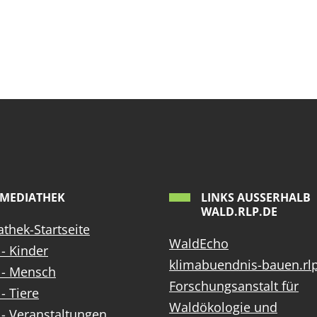
MEDIATHEK
LINKS AUSSERHALB W
ALD.RLP.DE
thek-Startseite
WaldEcho
- Kinder
klimabuendnis-bauen.rl
 - Mensch
Forschungsanstalt für
- Tiere
Waldökologie und
- Veranstaltungen