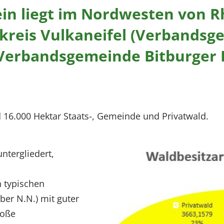
in liegt im Nordwesten von R
reis Vulkaneifel (Verbandsge
 Verbandsgemeinde Bitburger L
 16.000 Hektar Staats-, Gemeinde und Privatwald.
untergliedert,
n typischen
ber N.N.) mit guter
roße