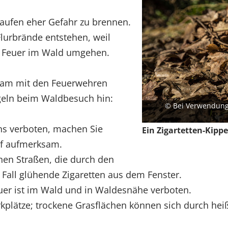
aufen eher Gefahr zu brennen.
lurbrände entstehen, weil
m Feuer im Wald umgehen.
sam mit den Feuerwehren
egeln beim Waldbesuch hin:
© Bei Verwendung
ns verboten, machen Sie
Ein Zigartetten-Kipp
uf aufmerksam.
chen Straßen, die durch den
 Fall glühende Zigaretten aus dem Fenster.
euer ist im Wald und in Waldesnähe verboten.
kplätze; trockene Grasflächen können sich durch hei