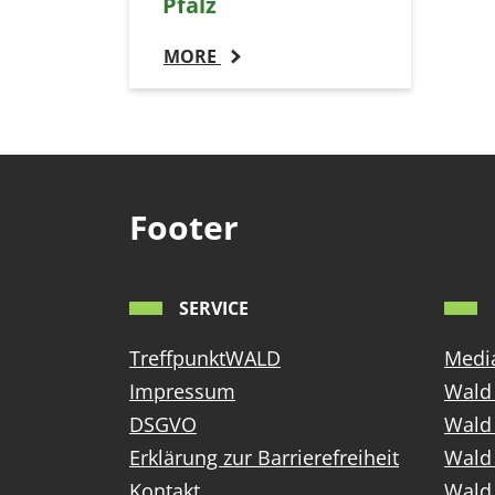
Pfalz
MORE
Footer
SERVICE
TreffpunktWALD
Media
Impressum
Wald 
DSGVO
Wald
Erklärung zur Barrierefreiheit
Wald 
Kontakt
Wald 