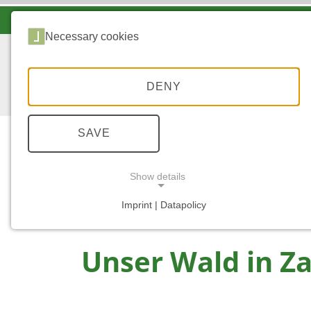
LANDESFORSTEN VOR ORT
Necessary cookies
DENY
SAVE
Show details
...
START
WALD
Imprint | Datapolicy
NECESSARY COOKIES
Unser Wald in Z