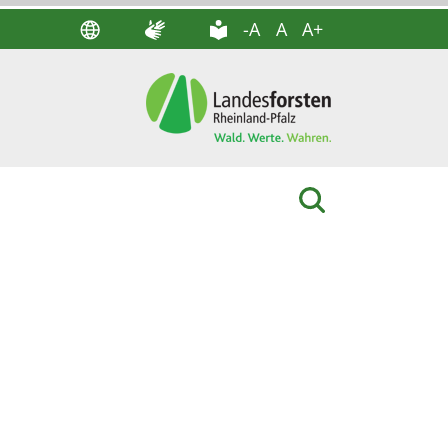
-A
A
A+