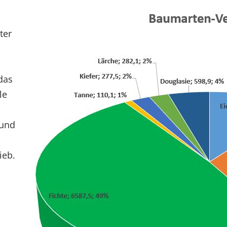
ter
das
le
 und
ieb.