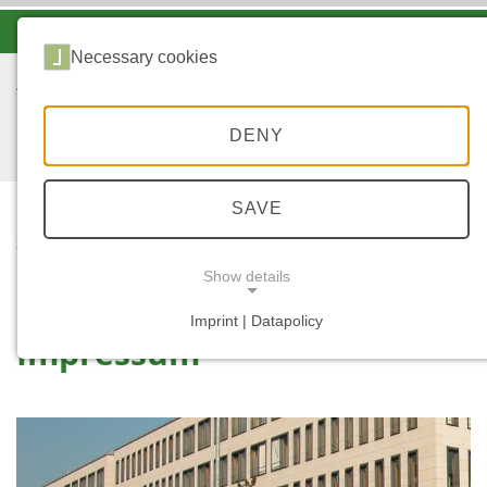
-A
A
A+
Necessary cookies
DENY
SAVE
...
START
IMPRESSUM
Show details
Imprint | Datapolicy
Impressum
NECESSARY COOKIES