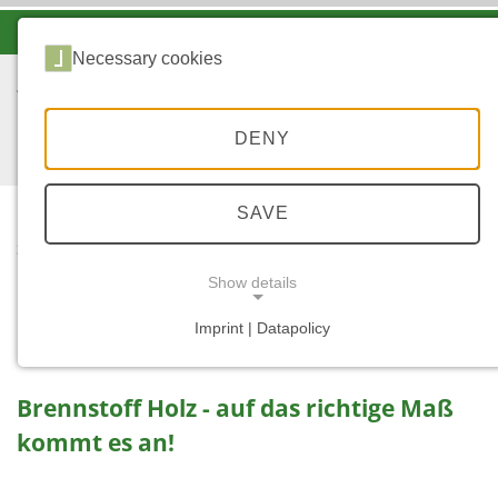
-A
A
A+
Necessary cookies
DENY
SAVE
...
START
BRENNSTOFF HOLZ -
Show details
AUF DAS RICHTIGE
MASS KOMMT ES AN!
Imprint | Datapolicy
NECESSARY COOKIES
Brennstoff Holz - auf das richtige Maß
kommt es an!