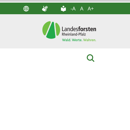
-A
A
A+