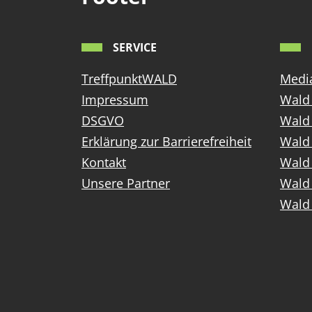
SERVICE
TreffpunktWALD
Media
Impressum
Wald 
DSGVO
Wald
Erklärung zur Barrierefreiheit
Wald 
Kontakt
Wald 
Unsere Partner
Wald 
Wald 