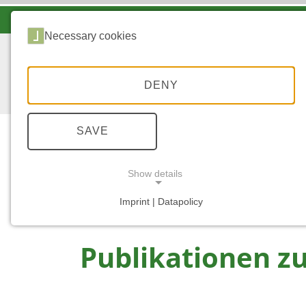
LANDESFORSTEN VOR ORT
Necessary cookies
DENY
SAVE
Show details
...
START
PUBLIKATIONEN ZUM THEMA
Imprint | Datapolicy
NECESSARY COOKIES
Publikationen 