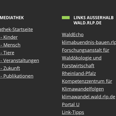
MEDIATHEK
LINKS AUSSERHALB W
ALD.RLP.DE
thek-Startseite
WaldEcho
- Kinder
klimabuendnis-bauen.rl
 - Mensch
Forschungsanstalt für
- Tiere
Waldökologie und
- Veranstaltungen
Forstwirtschaft
- Zukunft
Rheinland-Pfalz
- Publikationen
Kompetenzzentrum für
Klimawandelfolgen
klimawandel.wald.rlp.de
Portal U
Link-Tipps