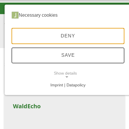
-A
A
A+
Necessary cookies
DENY
SAVE
...
START
LINKS AUSSERHALB W
Show details
ALD.RLP.DE
Imprint | Datapolicy
NECESSARY COOKIES
WaldEcho