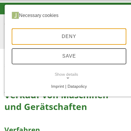
-A
A
A+
Necessary cookies
DENY
SAVE
...
STARTSEITE
VERKÄUFE
Show details
Imprint | Datapolicy
Verkauf von Maschinen
NECESSARY COOKIES
und Gerätschaften
Verfahren