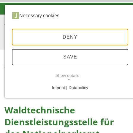
-A
A
A+
Necessary cookies
DENY
SAVE
...
STARTSEITE
DIENSTLEISTUNG FÜR
Show details
DAS
NATIONALPARKAMT
Imprint | Datapolicy
NECESSARY COOKIES
Waldtechnische
Dienstleistungsstelle für