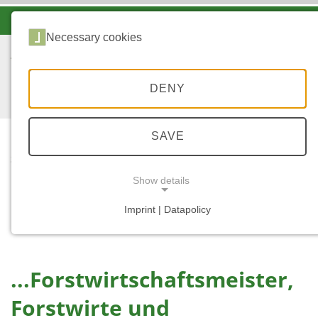
-A
A
A+
Necessary cookies
DENY
SAVE
...
STARTSEITE
...
Show details
FORSTWIRTSCHAFTSM
EISTER, FORSTWIRTE
Imprint | Datapolicy
NECESSARY COOKIES
UND AUSZUBILDENDE
...Forstwirtschaftsmeister,
Forstwirte und