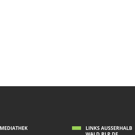
MEDIATHEK
LINKS AUSSERHALB W
ALD.RLP.DE