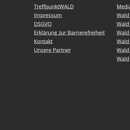
TreffpunktWALD
Media
Impressum
Wald 
DSGVO
Wald
Erklärung zur Barrierefreiheit
Wald 
Kontakt
Wald 
Unsere Partner
Wald 
Wald 