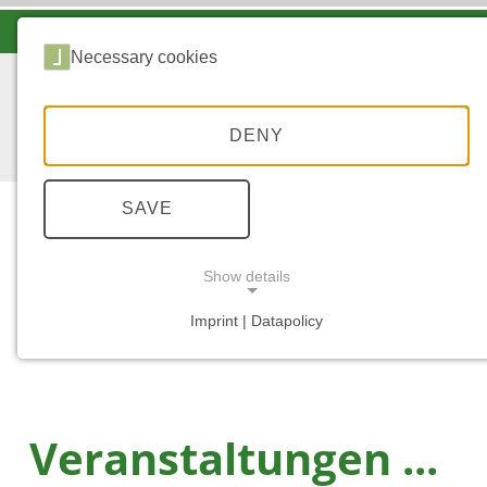
LANDESFORSTEN VOR ORT
Necessary cookies
DENY
SAVE
Show details
...
STARTSEITE
TREFFPUNKTWALD IM F
Imprint | Datapolicy
NECESSARY COOKIES
Veranstaltungen ...