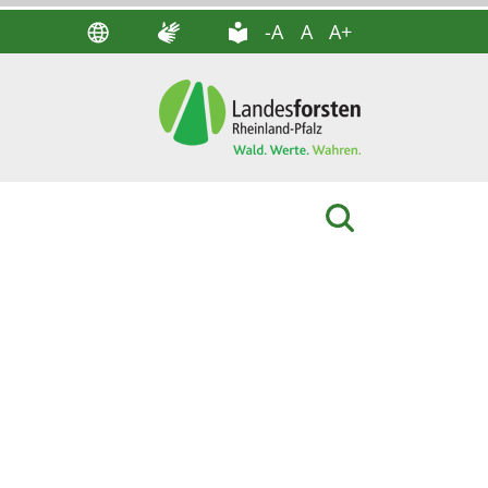
-A
A
A+