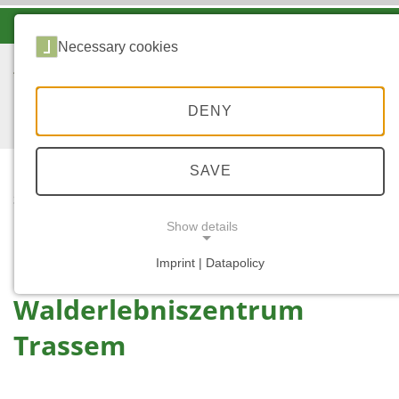
-A
A
A+
Necessary cookies
DENY
SAVE
...
STARTSEITE
WALDERLEBNISZENTR
Show details
UM TRASSEM
Imprint | Datapolicy
NECESSARY COOKIES
Walderlebniszentrum
Trassem