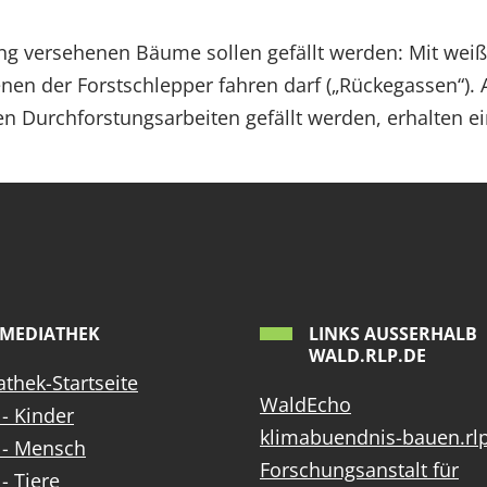
ung versehenen Bäume sollen gefällt werden: Mit wei
denen der Forstschlepper fahren darf („Rückegassen“)
en Durchforstungsarbeiten gefällt werden, erhalten 
MEDIATHEK
LINKS AUSSERHALB W
ALD.RLP.DE
thek-Startseite
WaldEcho
- Kinder
klimabuendnis-bauen.rl
 - Mensch
Forschungsanstalt für
- Tiere