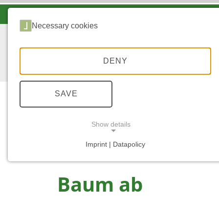
LANDESFORSTEN VOR ORT
Necessary cookies
DENY
SAVE
Show details
...
STARTSEITE
BAUM AB
Imprint | Datapolicy
NECESSARY COOKIES
Baum ab