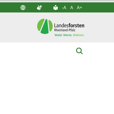
-A
A
A+