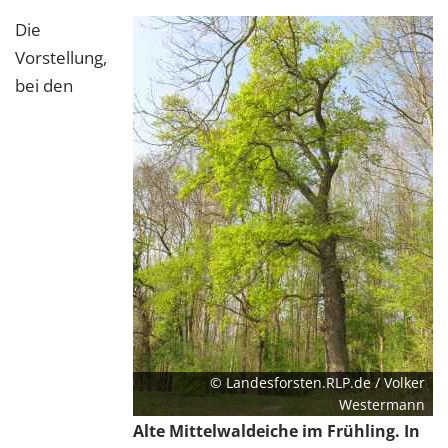
Die
Vorstellung,
bei den
© Landesforsten.RLP.de / Volker
Westermann
Alte Mittelwaldeiche im Frühling. In