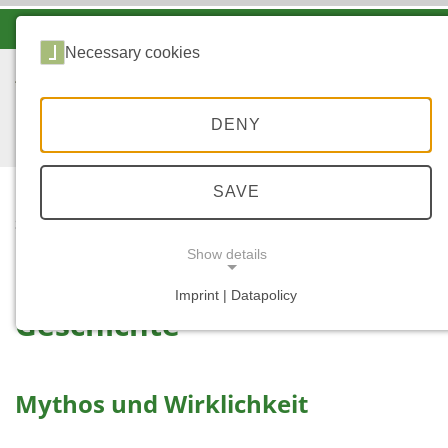
-A
A
A+
Necessary cookies
DENY
SAVE
...
STARTSEITE
GESCHICHTE
Show details
Imprint | Datapolicy
Geschichte
NECESSARY COOKIES
Mythos und Wirklichkeit