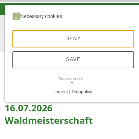
-A
A
A+
Necessary cookies
DENY
SAVE
...
STARTSEITE
16.07.2026
Show details
WALDMEISTERSCHAFT
Imprint | Datapolicy
NECESSARY COOKIES
16.07.2026
Waldmeisterschaft