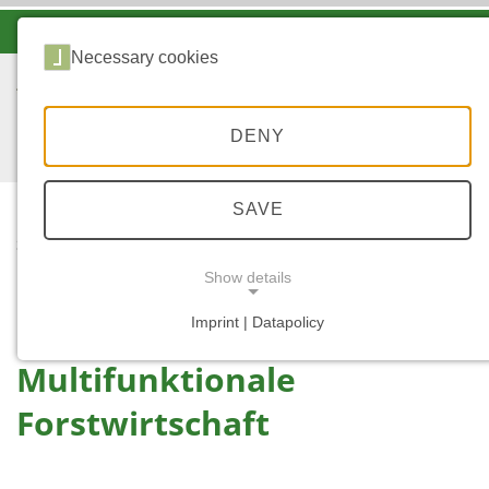
-A
A
A+
Necessary cookies
DENY
SAVE
...
STARTSEITE
MULTIFUNKTIONALE
Show details
FORSTWIRTSCHAFT
Imprint | Datapolicy
NECESSARY COOKIES
Multifunktionale
Forstwirtschaft