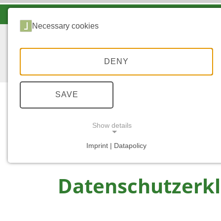
LANDESFORSTEN VOR ORT
Necessary cookies
DENY
SAVE
Show details
...
STARTSEITE
DSGVO
Imprint | Datapolicy
NECESSARY COOKIES
Datenschutzerk