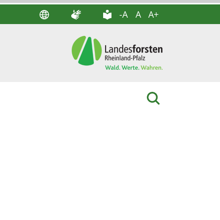
-A
A
A+