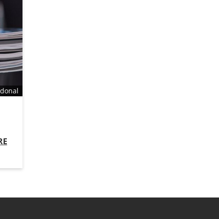
odonal
RE