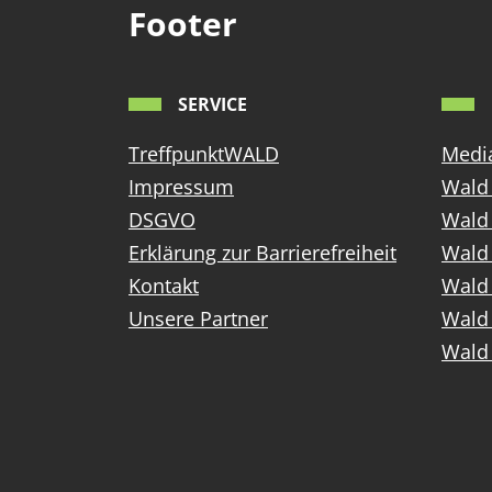
Footer
SERVICE
TreffpunktWALD
Media
Impressum
Wald 
DSGVO
Wald
Erklärung zur Barrierefreiheit
Wald 
Kontakt
Wald 
Unsere Partner
Wald 
Wald 