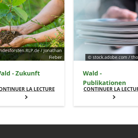
ndesforsten.RLP.de / Jonathan
Fieber
© stock.adobe.com / th
ald - Zukunft
Wald -
Publikationen
ONTINUER LA LECTURE
CONTINUER LA LECTU