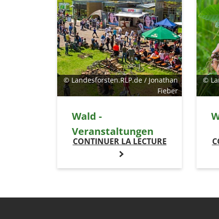
© Landesforsten.RLP.de / Jonathan
© La
Fieber
Wald -
W
Veranstaltungen
CONTINUER LA LECTURE
C