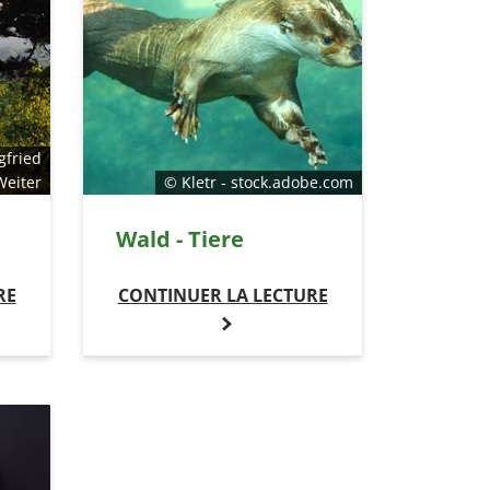
gfried
Weiter
© Kletr - stock.adobe.com
Wald - Tiere
RE
CONTINUER LA LECTURE