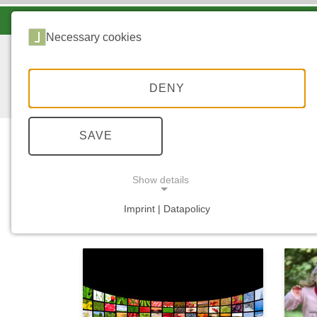
LANDESFORSTEN VOR ORT
Necessary cookies
DENY
SAVE
Show details
...
STARTSEITE
MEDIATHEK
Imprint | Datapolicy
NECESSARY COOKIES