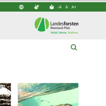
-A
A
A+