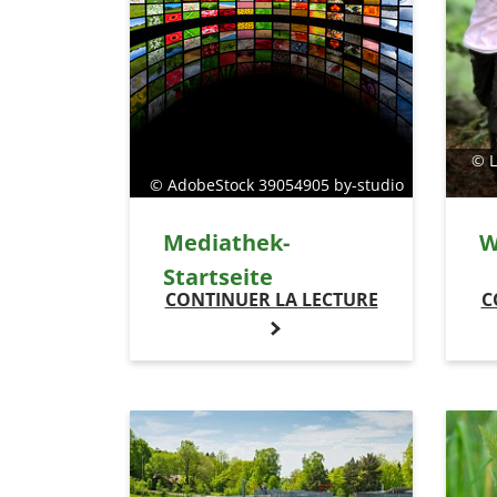
© L
© AdobeStock 39054905 by-studio
Mediathek-
W
Startseite
CONTINUER LA LECTURE
C