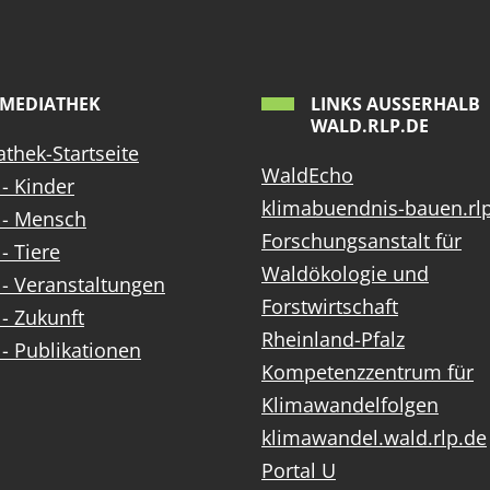
MEDIATHEK
LINKS AUSSERHALB W
ALD.RLP.DE
thek-Startseite
WaldEcho
- Kinder
klimabuendnis-bauen.rl
 - Mensch
Forschungsanstalt für
- Tiere
Waldökologie und
- Veranstaltungen
Forstwirtschaft
- Zukunft
Rheinland-Pfalz
- Publikationen
Kompetenzzentrum für
Klimawandelfolgen
klimawandel.wald.rlp.de
Portal U