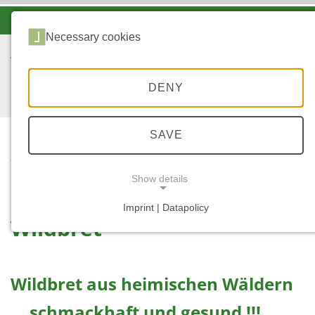
-A
A
A+
Necessary cookies
DENY
SAVE
...
STARTSEITE
WILDBRET
Show details
Imprint | Datapolicy
Wildbret
NECESSARY COOKIES
Wildbret aus heimischen Wäldern
... schmackhaft und gesund !!!