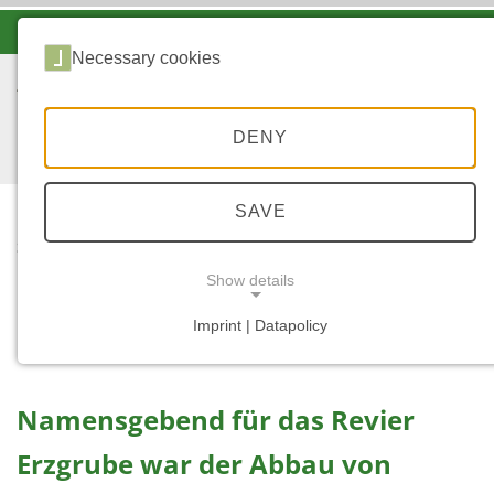
-A
A
A+
Necessary cookies
DENY
SAVE
...
START
Show details
Das Forsthaus Erzgrube
Imprint | Datapolicy
NECESSARY COOKIES
Namensgebend für das Revier
Erzgrube war der Abbau von