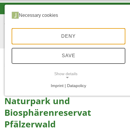
-A
A
A+
Necessary cookies
DENY
SAVE
...
START
NATURPARK UND BR
Show details
PFÄLZERWALD
Imprint | Datapolicy
NECESSARY COOKIES
Naturpark und
Biosphärenreservat
Pfälzerwald