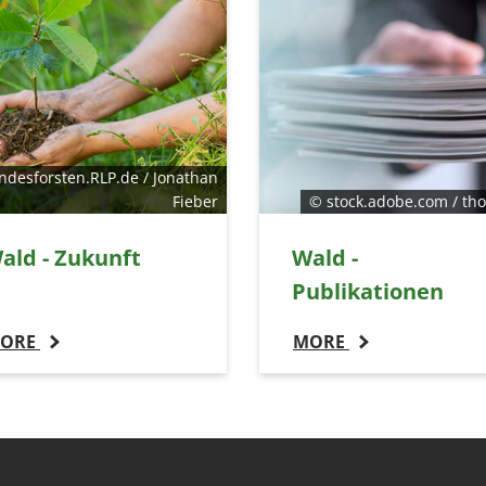
ndesforsten.RLP.de / Jonathan
Fieber
© stock.adobe.com / th
ald - Zukunft
Wald -
Publikationen
ORE
MORE