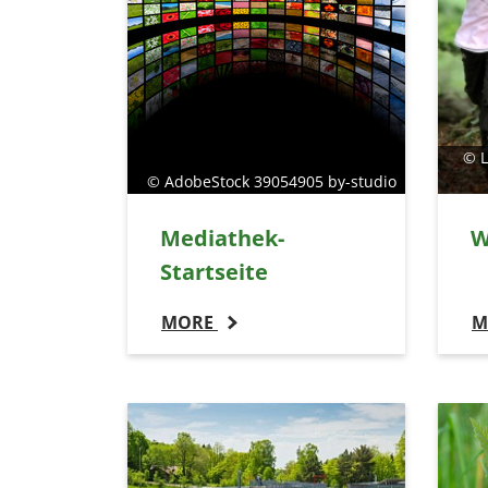
© L
© AdobeStock 39054905 by-studio
Mediathek-
W
Startseite
MORE
M