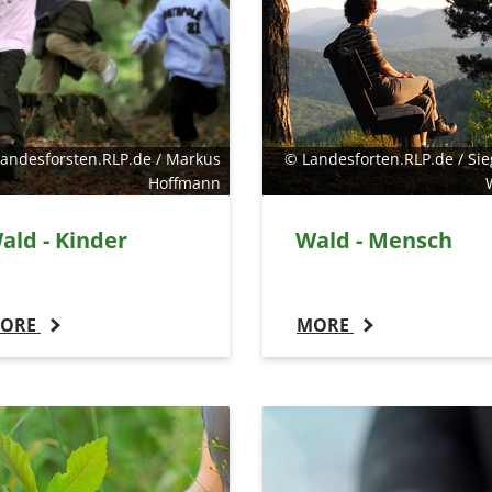
andesforsten.RLP.de / Markus
© Landesforten.RLP.de / Sie
Hoffmann
ald - Kinder
Wald - Mensch
ORE
MORE