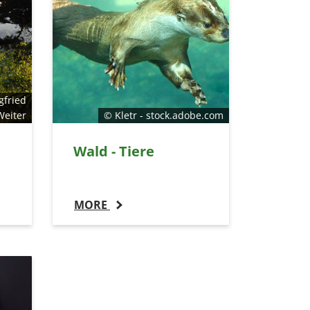
gfried
Weiter
© Kletr - stock.adobe.com
Wald - Tiere
MORE