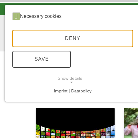
LANDESFORSTEN VOR ORT
Necessary cookies
DENY
SAVE
Show details
...
START
MEDIATHEK
Imprint | Datapolicy
NECESSARY COOKIES