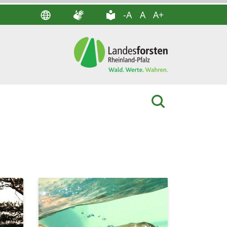
-A
A
A+