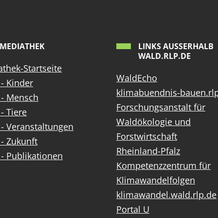
MEDIATHEK
LINKS AUSSERHALB W
ALD.RLP.DE
thek-Startseite
WaldEcho
- Kinder
klimabuendnis-bauen.rl
 - Mensch
Forschungsanstalt für
- Tiere
Waldökologie und
- Veranstaltungen
Forstwirtschaft
- Zukunft
Rheinland-Pfalz
- Publikationen
Kompetenzzentrum für
Klimawandelfolgen
klimawandel.wald.rlp.de
Portal U