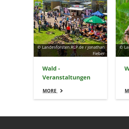
© Landesforsten.RLP.de / Jonathan
© La
Fieber
Wald -
W
Veranstaltungen
MORE
M