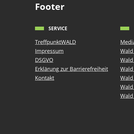
Footer
SERVICE
TreffpunktWALD
Media
Impressum
Wald 
DSGVO
Wald
Erklärung zur Barrierefreiheit
Wald 
Kontakt
Wald 
Wald 
Wald 