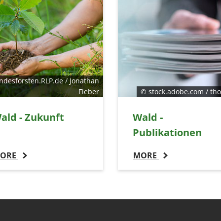
ndesforsten.RLP.de / Jonathan
Fieber
© stock.adobe.com / th
ald - Zukunft
Wald -
Publikationen
ORE
MORE