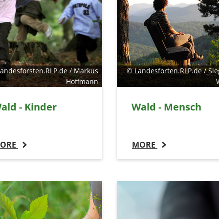
andesforsten.RLP.de / Markus
© Landesforten.RLP.de / Sie
Hoffmann
ald - Kinder
Wald - Mensch
ORE
MORE