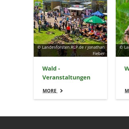
© Landesforsten.RLP.de / Jonathan
© La
Fieber
Wald -
W
Veranstaltungen
MORE
M