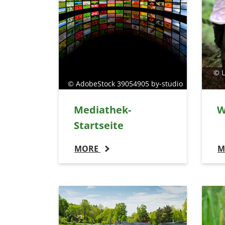
© L
© AdobeStock 39054905 by-studio
Mediathek-
W
Startseite
MORE
M