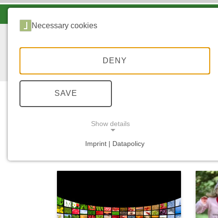
LANDESFORSTEN VOR ORT
Necessary cookies
DENY
SAVE
Show details
...
START
MEDIATHEK
Imprint | Datapolicy
NECESSARY COOKIES