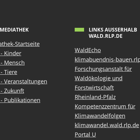
MEDIATHEK
LINKS AUSSERHALB W
ALD.RLP.DE
thek-Startseite
WaldEcho
- Kinder
klimabuendnis-bauen.rl
 - Mensch
Forschungsanstalt für
- Tiere
Waldökologie und
- Veranstaltungen
Forstwirtschaft
- Zukunft
Rheinland-Pfalz
- Publikationen
Kompetenzzentrum für
Klimawandelfolgen
klimawandel.wald.rlp.de
Portal U