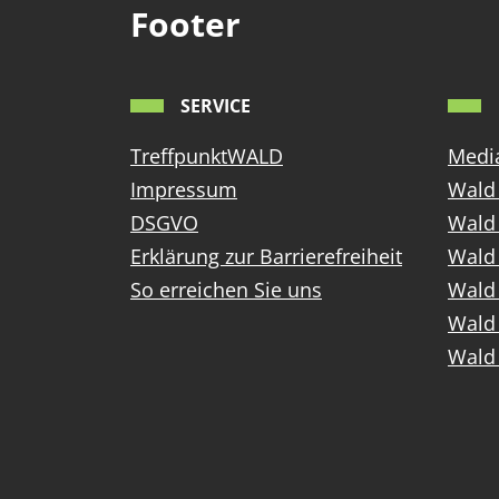
Footer
SERVICE
TreffpunktWALD
Media
Impressum
Wald 
DSGVO
Wald
Erklärung zur Barrierefreiheit
Wald 
So erreichen Sie uns
Wald 
Wald 
Wald 