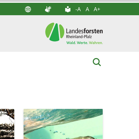
-A
A
A+