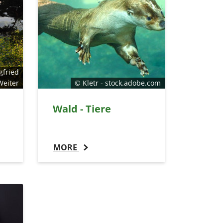
gfried
Weiter
© Kletr - stock.adobe.com
Wald - Tiere
MORE