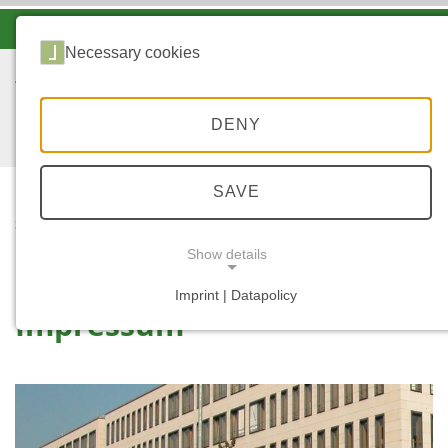
-A
A
A+
Necessary cookies
DENY
SAVE
...
STARTSEITE
IMPRESSUM
Show details
Imprint | Datapolicy
Impressum
NECESSARY COOKIES