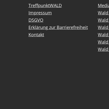
TreffpunktWALD
Media
Impressum
Wald 
DSGVO
Wald
Erklärung zur Barrierefreiheit
Wald 
Kontakt
Wald 
Wald 
Wald 