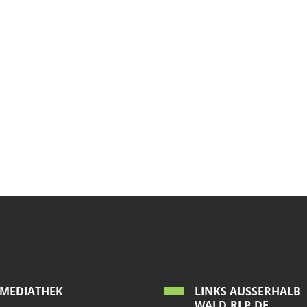
MEDIATHEK
LINKS AUSSERHALB W
ALD.RLP.DE