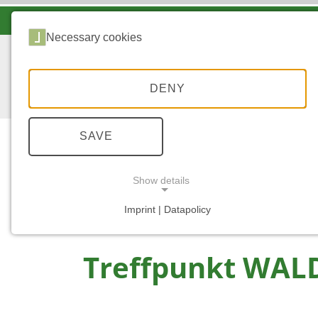
LANDESFORSTEN VOR ORT
Necessary cookies
DENY
SAVE
Show details
...
STARTSEITE
ANGEBOTE
Imprint | Datapolicy
NECESSARY COOKIES
Treffpunkt WAL