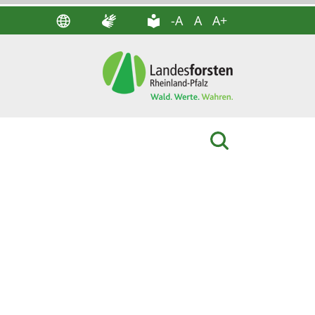
-A
A
A+