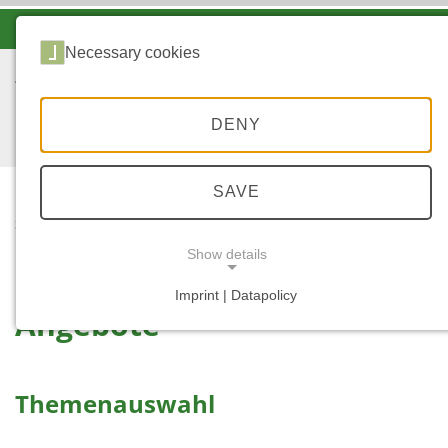
-A
A
A+
Necessary cookies
DENY
SAVE
...
STARTSEITE
ANGEBOTE
Show details
Imprint | Datapolicy
Angebote
NECESSARY COOKIES
Themenauswahl