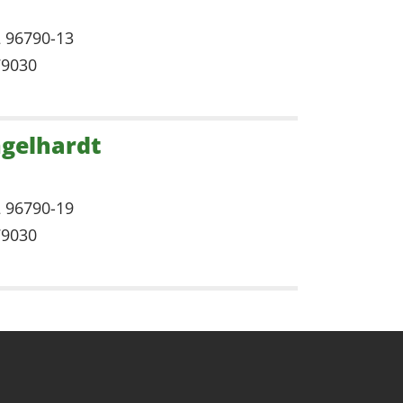
2 96790-13
79030
ngelhardt
2 96790-19
79030