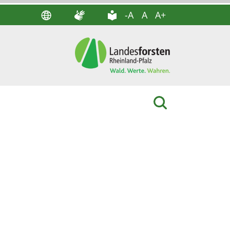
-A
A
A+