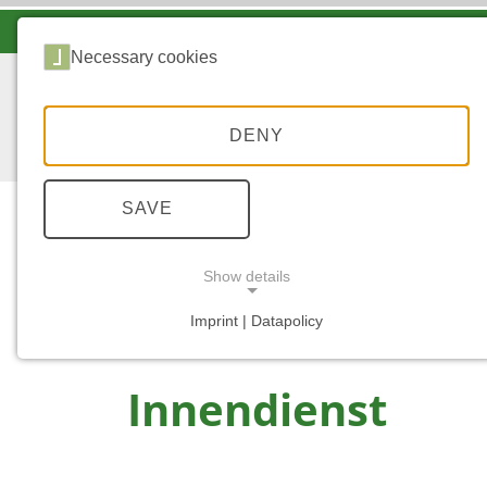
LANDESFORSTEN VOR ORT
Necessary cookies
DENY
SAVE
Show details
...
STARTSEITE
INNENDIENST
Imprint | Datapolicy
NECESSARY COOKIES
Innendienst