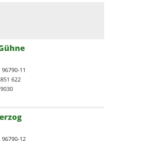
 Gühne
2 96790-11
8851 622
79030
Herzog
2 96790-12