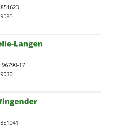
8851623
79030
elle-Langen
2 96790-17
79030
ingender
8851041