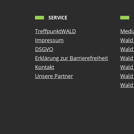
SERVICE
TreffpunktWALD
Media
Impressum
Wald 
DSGVO
Wald
Erklärung zur Barrierefreiheit
Wald 
Kontakt
Wald 
Unsere Partner
Wald 
Wald 