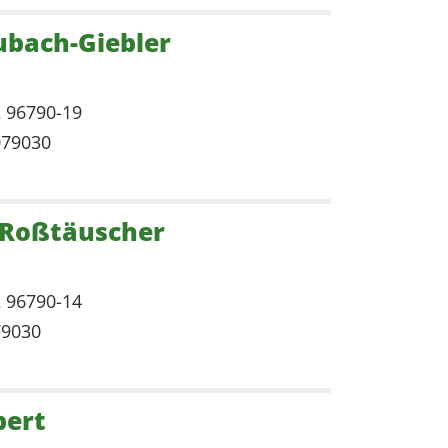
ubach-Giebler
2 96790-19
079030
Roßtäuscher
2 96790-14
79030
bert