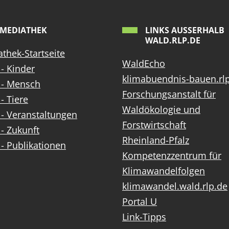
MEDIATHEK
LINKS AUSSERHALB W
ALD.RLP.DE
thek-Startseite
WaldEcho
- Kinder
klimabuendnis-bauen.rl
 - Mensch
Forschungsanstalt für
- Tiere
Waldökologie und
- Veranstaltungen
Forstwirtschaft
- Zukunft
Rheinland-Pfalz
- Publikationen
Kompetenzzentrum für
Klimawandelfolgen
klimawandel.wald.rlp.de
Portal U
Link-Tipps