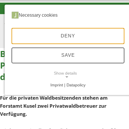
-A
A
A+
Necessary cookies
DENY
Betreuung von
SAVE
Privatwaldbesitzenden durch
das Forstamt Kusel
Show details
Imprint | Datapolicy
NECESSARY COOKIES
Für die privaten Waldbesitzenden stehen am
Forstamt Kusel zwei Privatwaldbetreuer zur
Verfügung.