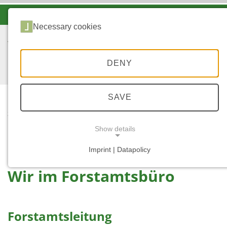
-A
A
A+
Necessary cookies
DENY
SAVE
...
STARTSEITE
WIR IM
Show details
FORSTAMTSBÜRO
Imprint | Datapolicy
NECESSARY COOKIES
Wir im Forstamtsbüro
Forstamtsleitung