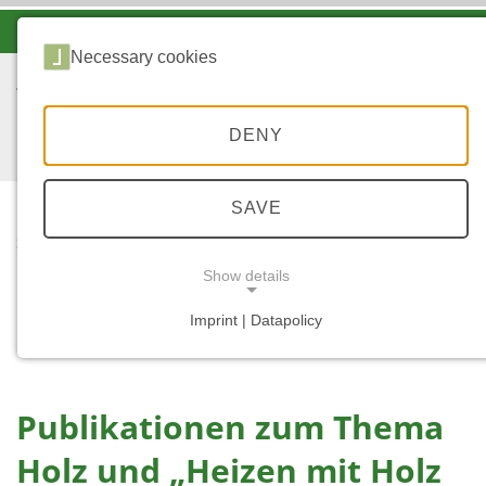
-A
A
A+
Necessary cookies
DENY
SAVE
...
STARTSEITE
PUBLIKATIONEN ZUM
Show details
THEMA HOLZ UND
„HEIZEN MIT HOLZ
Imprint | Datapolicy
NECESSARY COOKIES
UND SONNE“
Publikationen zum Thema
Holz und „Heizen mit Holz