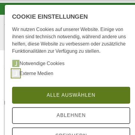
-A
A
A+
COOKIE EINSTELLUNGEN
Wir nutzen Cookies auf unserer Website. Einige von
ihnen sind technisch notwendig, während andere uns
helfen, diese Website zu verbessern oder zusätzliche
Funktionalitäten zur Verfügung zu stellen.
Notwendige Cookies
STARTSEITE
Externe Medien
SOMMERKIRCHE UND
„RAUSZEIT NATUR“
ALLE AUSWÄHLEN
02.07.2026
|
HDN
Sommerkirche und
ABLEHNEN
„Rauszeit Natur“