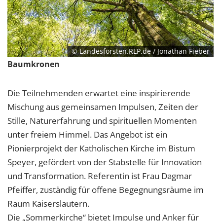
1 Jahr
EXTERNE MEDIEN
© Landesforsten.RLP.de / Jonathan Fieber
Um Inhalte von Videoplattformen und Social Media
Baumkronen
Plattformen anzeigen zu können, werden von
diesen externen Medien Cookies gesetzt.
Die Teilnehmenden erwartet eine inspirierende
YouTube
Mischung aus gemeinsamen Impulsen, Zeiten der
Stille, Naturerfahrung und spirituellen Momenten
unter freiem Himmel. Das Angebot ist ein
Vimeo
Pionierprojekt der Katholischen Kirche im Bistum
Speyer, gefördert von der Stabstelle für Innovation
und Transformation. Referentin ist Frau Dagmar
Pfeiffer, zuständig für offene Begegnungsräume im
Raum Kaiserslautern.
Die „Sommerkirche“ bietet Impulse und Anker für