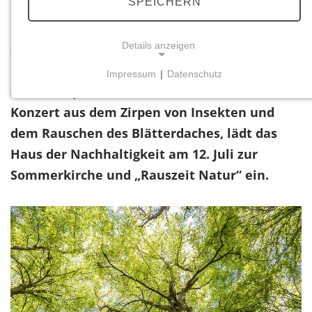
SPEICHERN
In der Hitze des Sommers ist gerade der Wald
Details anzeigen
ein angenehmer Ort zum Verweilen und ein
Erlebnis für die Sinne. Unter
Impressum
|
Datenschutz
NOTWENDIGE COOKIES
schattenspendenden Bäumen und mit einem
Notwendige Cookies ermöglichen grundlegende
Konzert aus dem Zirpen von Insekten und
Funktionen und sind für die einwandfreie Funktion
dem Rauschen des Blätterdaches, lädt das
der Website erforderlich.
Haus der Nachhaltigkeit am 12. Juli zur
Sommerkirche und „Rauszeit Natur“ ein.
Einverständnis-Cookie
Name:
cookie_consent
Zweck:
Dieser Cookie speichert die ausgewählten
Einverständnis-Optionen des Benutzers
Cookie Laufzeit: