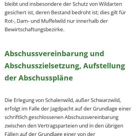
1 Jahr
bleibt und insbesondere der Schutz von Wildarten
gesichert ist, deren Bestand bedroht ist; dies gilt für
Rot-, Dam- und Muffelwild nur innerhalb der
EXTERNE MEDIEN
Bewirtschaftungsbezirke.
Um Inhalte von Videoplattformen und Social Media
Plattformen anzeigen zu können, werden von
diesen externen Medien Cookies gesetzt.
Abschussvereinbarung und
Abschusszielsetzung, Aufstellung
YouTube
der Abschusspläne
Vimeo
Die Erlegung von Schalenwild, außer Schwarzwild,
erfolgt im Falle der Jagdpacht auf der Grundlage einer
schriftlich geschlossenen Abschussvereinbarung
zwischen den Vertragsparteien und in den übrigen
Fällen auf der Grundlage einer von der