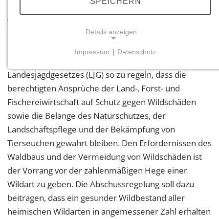
SPEICHERN
Landesjagdverordnung (LJVO) vom 1. Februar 2011
(in Kraft getreten am 1. März 2011) in
den Paragrafen 8 bis 11, näher bestimmt:
Details anzeigen
Impressum
|
Datenschutz
Der Abschuss des Wildes ist nach Paragraf 31 des
NOTWENDIGE COOKIES
Landesjagdgesetzes (LJG) so zu regeln, dass die
Notwendige Cookies ermöglichen grundlegende
Funktionen und sind für die einwandfreie Funktion
berechtigten Ansprüche der Land-, Forst- und
der Website erforderlich.
Fischereiwirtschaft auf Schutz gegen Wildschäden
sowie die Belange des Naturschutzes, der
Einverständnis-Cookie
Landschaftspflege und der Bekämpfung von
Tierseuchen gewahrt bleiben. Den Erfordernissen des
Name:
cookie_consent
Waldbaus und der Vermeidung von Wildschäden ist
der Vorrang vor der zahlenmäßigen Hege einer
Zweck:
Dieser Cookie speichert die ausgewählten
Wildart zu geben. Die Abschussregelung soll dazu
Einverständnis-Optionen des Benutzers
beitragen, dass ein gesunder Wildbestand aller
Cookie Laufzeit:
heimischen Wildarten in angemessener Zahl erhalten