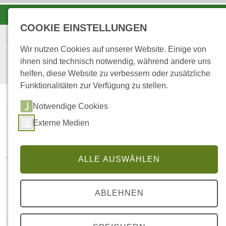
-A
A
A+
COOKIE EINSTELLUNGEN
Wir nutzen Cookies auf unserer Website. Einige von
ihnen sind technisch notwendig, während andere uns
helfen, diese Website zu verbessern oder zusätzliche
Funktionalitäten zur Verfügung zu stellen.
Notwendige Cookies
...
STARTSEITE
Externe Medien
Abschussregelung
ALLE AUSWÄHLEN
Die folgenden Abschussregelungen nach Paragraf 31
ABLEHNEN
des Landesjagdgesetzes vom 9. Juli 2010 (LJG) traten
am
1. Januar 2011
in Kraft; sie werden durch die