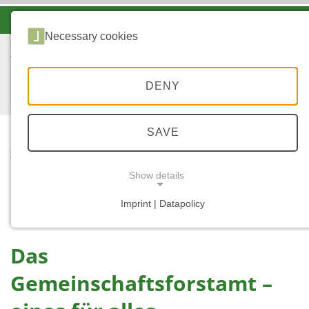
-A
A
A+
Necessary cookies
DENY
SAVE
...
STARTSEITE
PRIVATWALDBETREUU
Show details
NG DURCH
LANDESFORSTEN
Imprint | Datapolicy
NECESSARY COOKIES
Das
Gemeinschaftsforstamt –