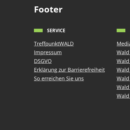
Footer
SERVICE
TreffpunktWALD
Media
Impressum
Wald 
DSGVO
Wald
Erklärung zur Barrierefreiheit
Wald 
So erreichen Sie uns
Wald 
Wald 
Wald 