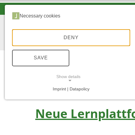
LANDESFORSTEN VOR ORT
Necessary cookies
DENY
SAVE
Show details
...
STARTSEITE
LERNPLATTFORM "WASS
Imprint | Datapolicy
NECESSARY COOKIES
Neue Lernplattf