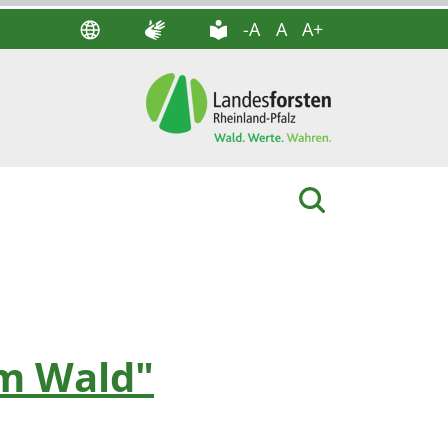
-A
A
A+
im Wald"