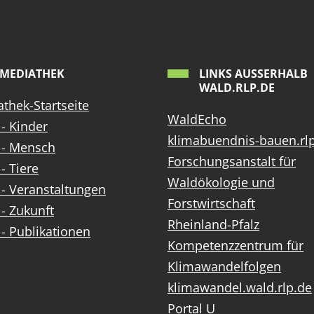
MEDIATHEK
LINKS AUSSERHALB W
ALD.RLP.DE
thek-Startseite
WaldEcho
- Kinder
klimabuendnis-bauen.rl
 - Mensch
Forschungsanstalt für
- Tiere
Waldökologie und
- Veranstaltungen
Forstwirtschaft
- Zukunft
Rheinland-Pfalz
- Publikationen
Kompetenzzentrum für
Klimawandelfolgen
klimawandel.wald.rlp.de
Portal U