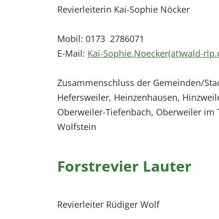
Revierleiterin Kai-Sophie Nöcker
Mobil: 0173 2786071
E-Mail:
Kai-Sophie.Noecker(at)wald-rlp.
Zusammenschluss der Gemeinden/Stadt 
Hefersweiler, Heinzenhausen, Hinzwei
Oberweiler-Tiefenbach, Oberweiler im T
Wolfstein
Forstrevier Lauter
Revierleiter Rüdiger Wolf