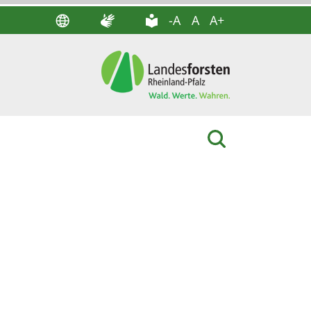
-A
A
A+