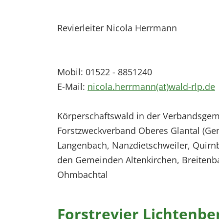
EXTERNE MEDIEN
Um Inhalte von Videoplattformen und Social Media
Revierleiter Nicola Herrmann
Plattformen anzeigen zu können, werden von
diesen externen Medien Cookies gesetzt.
Mobil: 01522 - 8851240
YouTube
E-Mail:
nicola.herrmann(at)wald-rlp.de
Vimeo
Körperschaftswald in der Verbandsgem
Forstzweckverband Oberes Glantal (Ge
Langenbach, Nanzdietschweiler, Quirn
den Gemeinden Altenkirchen, Breiten
Ohmbachtal
Forstrevier Lichtenbe