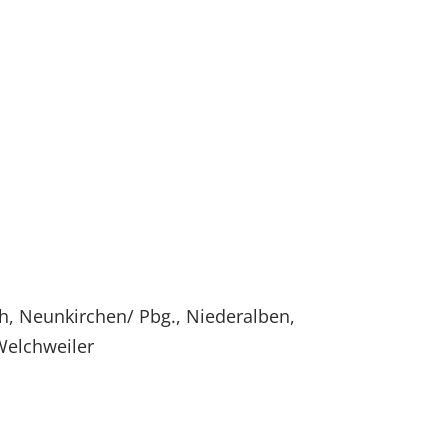
h, Neunkirchen/ Pbg., Niederalben,
Welchweiler