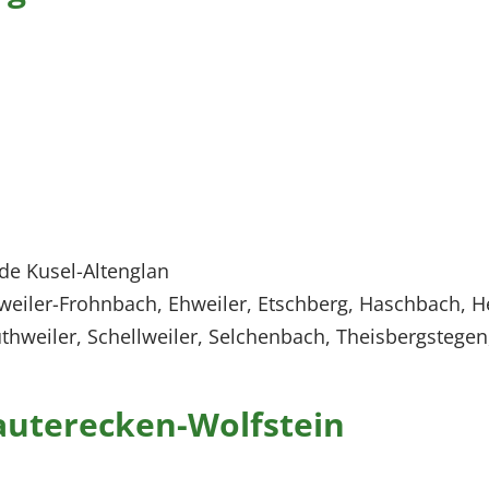
e Kusel-Altenglan
iler-Frohnbach, Ehweiler, Etschberg, Haschbach, He
uthweiler, Schellweiler, Selchenbach, Theisbergstegen
auterecken-Wolfstein