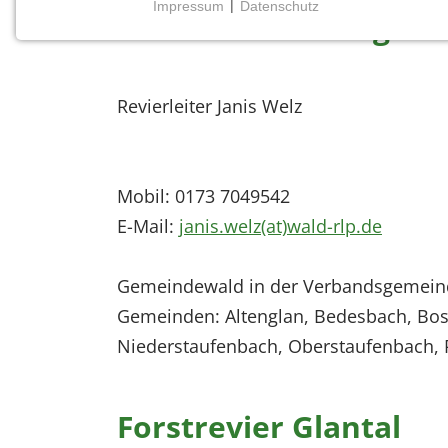
Impressum
|
Datenschutz
Forstrevier Altenglan
NOTWENDIGE COOKIES
Notwendige Cookies ermöglichen grundlegende
Funktionen und sind für die einwandfreie Funktion
der Website erforderlich.
Revierleiter Janis Welz
Einverständnis-Cookie
Name:
Mobil: 0173 7049542
cookie_consent
E-Mail:
janis.welz(at)wald-rlp.de
Zweck:
Dieser Cookie speichert die
Gemeindewald in der Verbandsgemeind
ausgewählten Einverständnis-
Optionen des Benutzers
Gemeinden: Altenglan, Bedesbach, Bose
Niederstaufenbach, Oberstaufenbach, 
Cookie
Laufzeit:
1 Jahr
Forstrevier Glantal