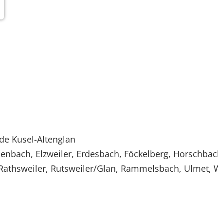
e Kusel-Altenglan
nbach, Elzweiler, Erdesbach, Föckelberg, Horschbac
Rathsweiler, Rutsweiler/Glan, Rammelsbach, Ulmet, 