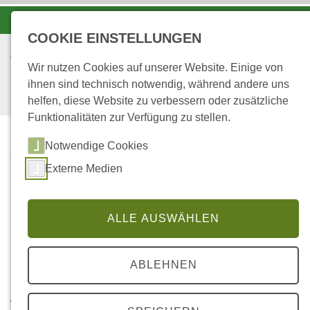
-A
A
A+
COOKIE EINSTELLUNGEN
Wir nutzen Cookies auf unserer Website. Einige von
ihnen sind technisch notwendig, während andere uns
helfen, diese Website zu verbessern oder zusätzliche
Funktionalitäten zur Verfügung zu stellen.
Notwendige Cookies
...
STARTSEITE
Externe Medien
UNSERE AZUBIS
ALLE AUSWÄHLEN
Die Auszubildenden am FAZ
ABLEHNEN
Hier sind unsere Auszubildenden, nach Lehrjahren
geordnet, zusammen mit ihren Ausbildern zu sehen.