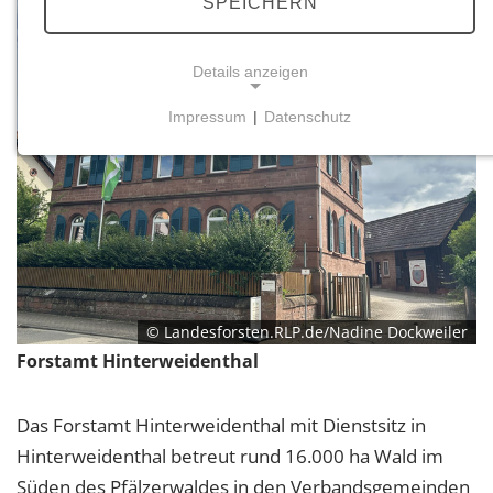
SPEICHERN
Details anzeigen
Impressum
|
Datenschutz
NOTWENDIGE COOKIES
Notwendige Cookies ermöglichen grundlegende
Funktionen und sind für die einwandfreie Funktion
der Website erforderlich.
Einverständnis-Cookie
Name:
© Landesforsten.RLP.de/Nadine Dockweiler
cookie_consent
Forstamt Hinterweidenthal
Zweck:
Dieser Cookie speichert die ausgewählten
Das Forstamt Hinterweidenthal mit Dienstsitz in
Einverständnis-Optionen des Benutzers
Hinterweidenthal betreut rund 16.000 ha Wald im
Cookie Laufzeit:
Süden des Pfälzerwaldes in den Verbandsgemeinden