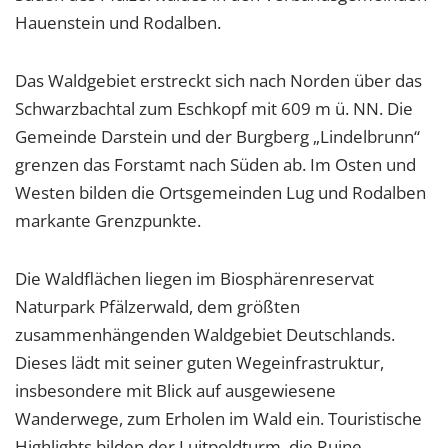
1 Jahr
Hauenstein und Rodalben.
Das Waldgebiet erstreckt sich nach Norden über das
EXTERNE MEDIEN
Schwarzbachtal zum Eschkopf mit 609 m ü. NN. Die
Um Inhalte von Videoplattformen und Social Media
Gemeinde Darstein und der Burgberg „Lindelbrunn“
Plattformen anzeigen zu können, werden von
diesen externen Medien Cookies gesetzt.
grenzen das Forstamt nach Süden ab. Im Osten und
Westen bilden die Ortsgemeinden Lug und Rodalben
YouTube
markante Grenzpunkte.
Vimeo
Die Waldflächen liegen im Biosphärenreservat
Naturpark Pfälzerwald, dem größten
zusammenhängenden Waldgebiet Deutschlands.
Dieses lädt mit seiner guten Wegeinfrastruktur,
insbesondere mit Blick auf ausgewiesene
Wanderwege, zum Erholen im Wald ein. Touristische
Highlights bilden der Luitpoldturm, die Ruine