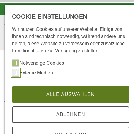
-A
A
A+
COOKIE EINSTELLUNGEN
Wir nutzen Cookies auf unserer Website. Einige von
ihnen sind technisch notwendig, während andere uns
helfen, diese Website zu verbessern oder zusätzliche
Funktionalitäten zur Verfügung zu stellen.
Notwendige Cookies
STARTSEITE
Externe Medien
FORSTAMT
HINTERWEIDENTHAL
ALLE AUSWÄHLEN
Willkommen im Forstamt
Hinterweidenthal
ABLEHNEN