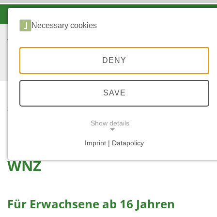
-A
A
A+
Necessary cookies
DENY
SAVE
...
START
Show details
Krimi-Escape-Game am
Imprint | Datapolicy
NECESSARY COOKIES
WNZ
Für Erwachsene ab 16 Jahren