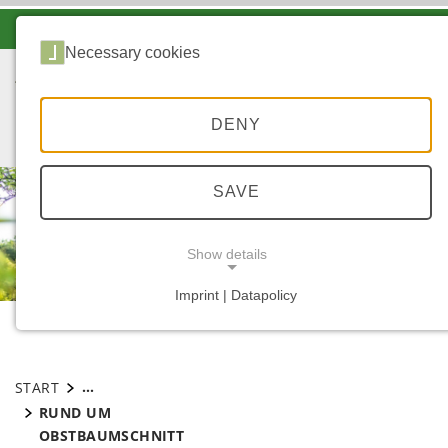
-A
A
A+
Necessary cookies
DENY
SAVE
Show details
© Landesforsten.RLP.de / Jonathan Fieber
Imprint | Datapolicy
NECESSARY COOKIES
...
START
RUND UM
OBSTBAUMSCHNITT