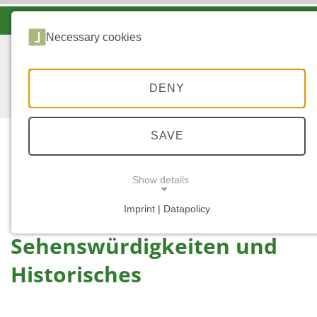
-A
A
A+
Necessary cookies
DENY
SAVE
...
START
SEHENSWÜRDIGKEITEN
Show details
UND HISTORISCHES
Imprint | Datapolicy
NECESSARY COOKIES
Sehenswürdigkeiten und
Historisches