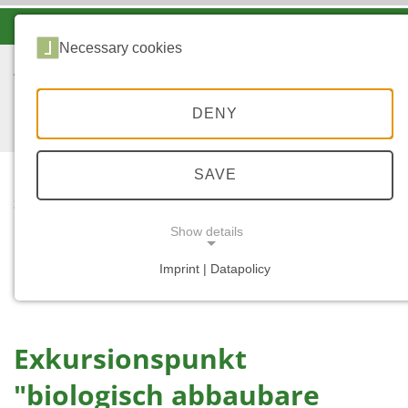
-A
A
A+
Necessary cookies
DENY
SAVE
...
START
EXKURSIONSPUNKT
Show details
"BIOLOGISCH
ABBAUBARE
Imprint | Datapolicy
NECESSARY COOKIES
WUCHSHÜLLEN"
Exkursionspunkt
"biologisch abbaubare