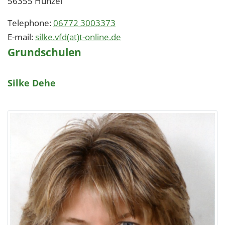
56355
Hunzel
Telephone:
06772 3003373
E-mail:
silke.vfd(at)t-online.de
Grundschulen
Silke Dehe