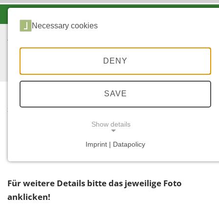
-A
A
A+
Necessary cookies
DENY
SAVE
...
START
Show details
Filter
Imprint | Datapolicy
NECESSARY COOKIES
Für weitere Details bitte das jeweilige Foto
anklicken!