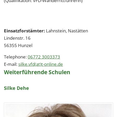
(Qualifikation: VFD-Wanderrittführerin)
Einsatzforstämter:
Lahnstein, Nastätten
Lindenstr. 16
56355
Hunzel
Telephone:
06772 3003373
E-mail:
silke.vfd(at)t-online.de
Weiterführende Schulen
Silke Dehe