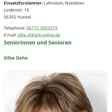
Einsatzforstämter:
Lahnstein, Nastätten
Lindenstr. 16
56355
Hunzel
Telephone:
06772 3003373
E-mail:
silke.vfd(at)t-online.de
Seniorinnen und Senioren
Silke Dehe