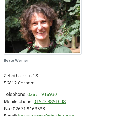
Beate Werner
Zehnthausstr. 18
56812
Cochem
Telephone:
02671 916930
Mobile phone:
01522 8851038
Fax:
02671 9169333
E-mail:
beate.werner(at)wald-rlp.de