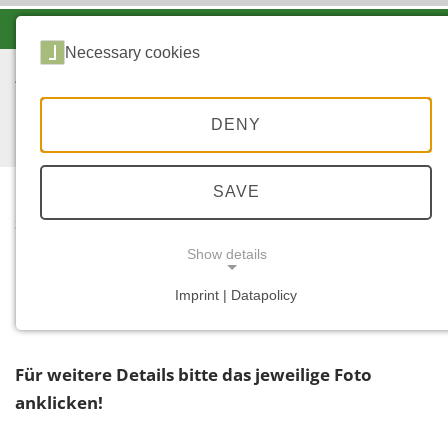
-A
A
A+
Necessary cookies
DENY
SAVE
...
START
Show details
Filter
Imprint | Datapolicy
NECESSARY COOKIES
Für weitere Details bitte das jeweilige Foto
anklicken!