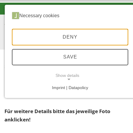
-A
A
A+
Necessary cookies
DENY
SAVE
...
START
Show details
Filter
Imprint | Datapolicy
NECESSARY COOKIES
Für weitere Details bitte das jeweilige Foto
anklicken!