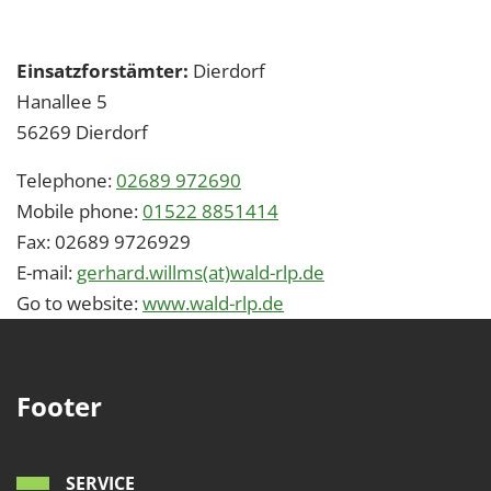
Einsatzforstämter:
Dierdorf
Hanallee 5
56269
Dierdorf
Telephone:
02689 972690
Mobile phone:
01522 8851414
Fax:
02689 9726929
E-mail:
gerhard.willms(at)wald-rlp.de
Go to website:
www.wald-rlp.de
Footer
SERVICE