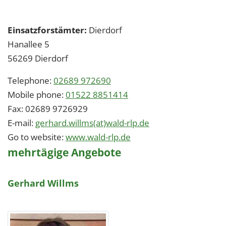
Einsatzforstämter:
Dierdorf
Hanallee 5
56269
Dierdorf
Telephone:
02689 972690
Mobile phone:
01522 8851414
Fax:
02689 9726929
E-mail:
gerhard.willms(at)wald-rlp.de
Go to website:
www.wald-rlp.de
mehrtägige Angebote
Gerhard Willms